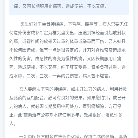
痛，又因长期服用止痛药，造成便祕，不吃又痛，
医生们对于坐骨神经痛，下背痛、腰痛等，病人只要无任
何意外伤害咸都断定为椎尖盘突出，压迫到神经而引起放射状
的痛，或脊椎间的软骨因过重的体重或举重而压伤，吾人姑且
不论何因造成，但有一点是很肯定的，开刀对脊椎常常造成永
久性的伤害，由急性的痛变为慢性的痛，又因长期服用止痛
药，造成便祕，不吃又痛，吃了肝又受损，肾脏负荷过重，造
成水肿，二次，三次，一再的受伤害，病人苦不堪言。
吾人要解决下背的神经痛，如未开过刀的病人，利用针灸
及此药的互相配合，必可有良好的效果。如果您怕针，或已开
刀的病人，就必须长期服用中药处方，直到痛解除，方可停
止。此 辅助治疗营养剂本院使用多年，效果很好，治愈许多
人。
一般中医处方时多首重活血化瘀，保持血路的通畅，协助