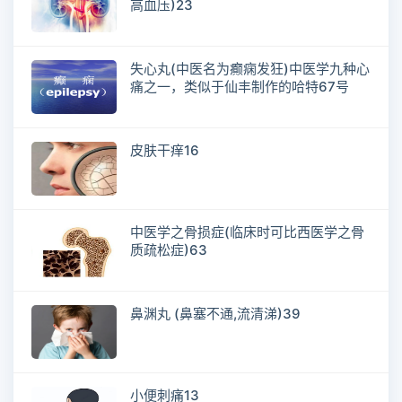
高血压)23
失心丸(中医名为癫痫发狂)中医学九种心
痛之一，类似于仙丰制作的哈特67号
皮肤干痒16
中医学之骨损症(临床时可比西医学之骨
质疏松症)63
鼻渊丸 (鼻塞不通,流清涕)39
小便刺痛13