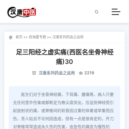
首页
>>
倪海厦专题
>>
汉唐系列药品之运用
足三阳经之虚实痛(西医名坐骨神经
痛)30
汉唐系列药品之运用
2219
医生们对于坐骨神经痛，下背痛、腰痛等，病人只要
无任何意外伤害咸都断定为椎尖盘突出，压迫到神经而引
起放射状的痛，或脊椎间的软骨因过重的体重或举重而压
伤，吾人姑且不论何因造成，但有一点是很肯定的，开刀
对脊椎常常造成永久性的伤害，由急性的痛变为慢性的