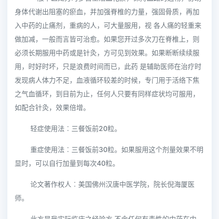
身体代谢出阻塞的瘀血，并加强脊椎的力量，强固骨质，再加
入中药的止痛剂，重病的人，可大量服用，视 各人痛的轻重来
做加减，一般而言皆可治愈。如果您开过多次刀在脊椎上，则
必须长期服用中药或是针灸，方可见到效果。如果断断续续服
用，时好时坏，只是浪费时间而已，此药 是辅助医师在治疗时
发现病人体力不足，血液循环较差的时候，专门用于活络下焦
之气血循环，到目前为止，任何人只要有同样症状均可服用，
如配合针灸，效果倍增。
轻症使用法︰三餐饭前20粒。
重症使用法︰三餐饭前30粒。如果服用这个剂量效果不明
显时，可以自行加量到每次40粒。
论文著作权人︰美国佛州汉唐中医学院，院长倪海厦医
师。
此方是我实际临床之经验方,不含任何有毒性的中药在内.