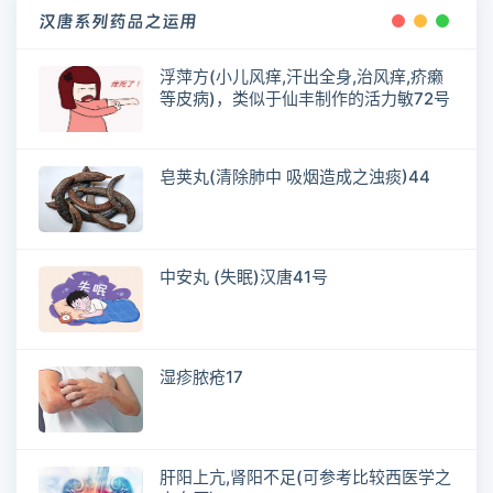
汉唐系列药品之运用
浮萍方(小儿风痒,汗出全身,治风痒,疥癞
等皮病)，类似于仙丰制作的活力敏72号
皂荚丸(清除肺中 吸烟造成之浊痰)44
中安丸 (失眠)汉唐41号
湿疹脓疮17
肝阳上亢,肾阳不足(可参考比较西医学之