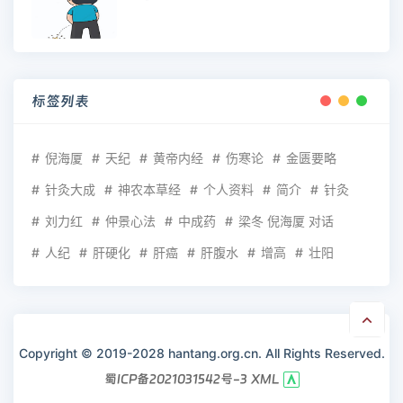
标签列表
倪海厦
天纪
黄帝内经
伤寒论
金匮要略
针灸大成
神农本草经
个人资料
简介
针灸
刘力红
仲景心法
中成药
梁冬 倪海厦 对话
人纪
肝硬化
肝癌
肝腹水
增高
壮阳
Copyright © 2019-2028 hantang.org.cn. All Rights Reserved.
蜀ICP备2021031542号-3
XML